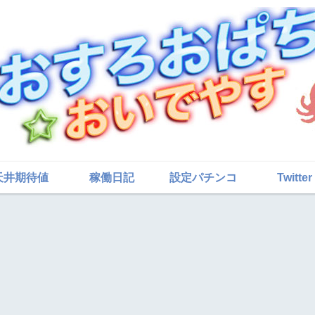
天井期待値
稼働日記
設定パチンコ
Twitter