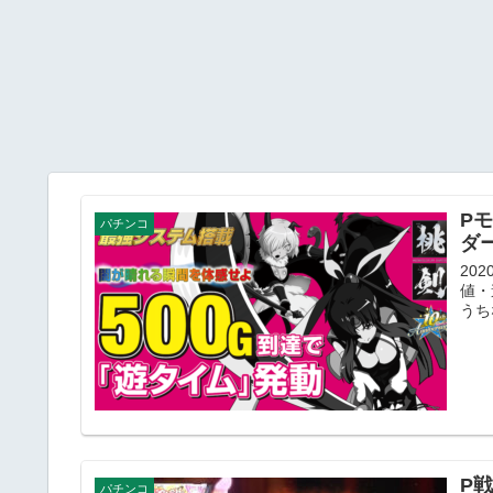
P
パチンコ
ダ
20
値・
うち
P
パチンコ