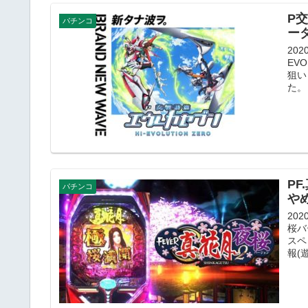
P
パチンコ
ー
20
EV
狙い
た。 
PF
パチンコ
や
20
桜バ
スペ
報(遊