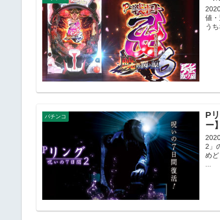
20
値・
うち
P
パチンコ
ー
20
2」
めど
...