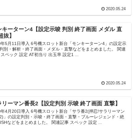
2020.05.24
ンキーターン4【設定示唆 判別 終了画面 メダル 直
 超抜】
20年5月11日導入 6号機スロット新台「モンキーターン4」の設定示
判別・解析・終了画面・メダル・直撃などをまとめました。 関連
 スペック 設定 AT初当り 出玉率 設定1 ...
2020.05.24
ラリーマン番長2【設定判別 示唆 終了画面 直撃】
20年4月20日導入 6号機スロット新台「サラ番2(押忍!サラリーマン
2)」の設定判別・示唆・終了画面・直撃・ブルーレジェンド・絶
USHなどをまとめました。 関連記事 スペック 設定 ...