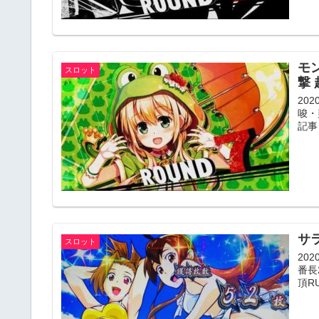
モ
スロット
撃
20
唆・
記事
サ
スロット
20
番長
頂R