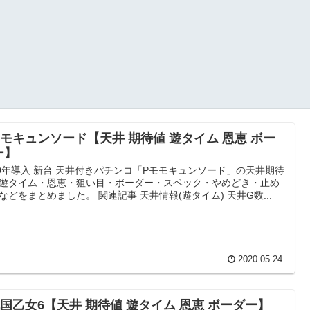
モモキュンソード【天井 期待値 遊タイム 恩恵 ボー
ー】
20年導入 新台 天井付きパチンコ「Pモモキュンソード」の天井期待
遊タイム・恩恵・狙い目・ボーダー・スペック・やめどき・止め
などをまとめました。 関連記事 天井情報(遊タイム) 天井G数...
2020.05.24
戦国乙女6【天井 期待値 遊タイム 恩恵 ボーダー】