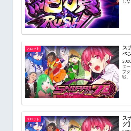
しな
ス
スロット
ペ
20
ター
プタ
戦」 .
ス
スロット
グ