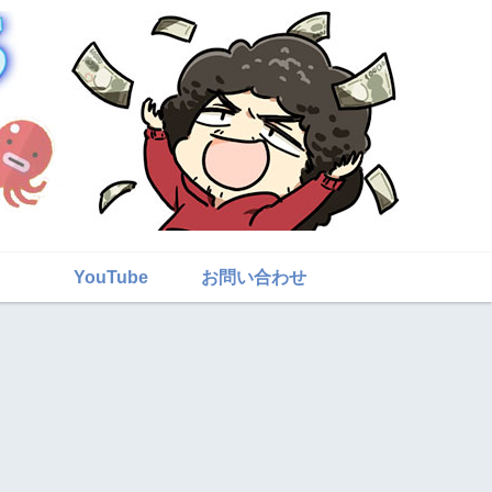
YouTube
お問い合わせ