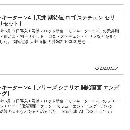
ンキーターン4【天井 期待値 ロゴ ステチェン セリ
 リセット】
20年5月11日導入 6号機スロット新台「モンキーターン4」の天井期
・狙い目・朝一リセット・ロゴ・ステチェン・セリフなどをまと
した。 関連記事 天井情報 天井G数 1000G 恩恵 ...
2020.05.24
ンキーターン4【フリーズ シナリオ 開始画面 エンデ
ング】
20年5月11日導入 6号機スロット新台「モンキーターン4」のフリー
シナリオ・開始画面・グランドスラム・エンディング・バカン
逆襲の艇王などをまとめました。 関連記事 AT「SGラッシュ」