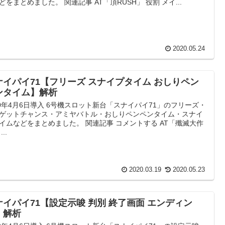
どをまとめました。 関連記事 AT「頂RUSH」 役割 メイ...
2020.05.24
ナイパイ71【フリーズ スナイプタイム おしりペン
ンタイム】解析
20年4月6日導入 6号機スロット新台「スナイパイ71」のフリーズ・
ゲットチャンス・アミヤバトル・おしりペンペンタイム・スナイ
イムなどをまとめました。 関連記事 コメントする AT「殲滅大作
..
2020.03.19
2020.05.23
ナイパイ71【設定示唆 判別 終了画面 エンディン
】解析