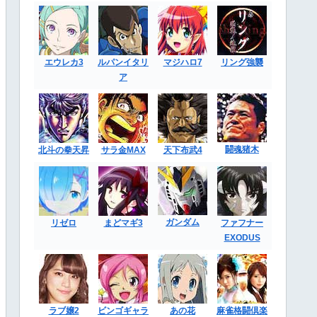
エウレカ3
ルパンイタリ
マジハロ7
リング強襲
ア
闘魂猪木
北斗の拳天昇
サラ金MAX
天下布武4
ガンダム
リゼロ
まどマギ3
ファフナー
EXODUS
ラブ嬢2
ビンゴギャラ
あの花
麻雀格闘倶楽