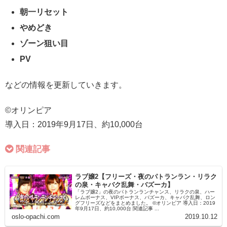
朝一リセット
やめどき
ゾーン狙い目
PV
などの情報を更新していきます。
©オリンピア
導入日：2019年9月17日、約10,000台
関連記事
ラブ嬢2【フリーズ・夜のパトランラン・リラク
の泉・キャバク乱舞・バズーカ】
「ラブ嬢2」の夜のパトランランチャンス、リラクの泉、ハー
レムボーナス、VIPボーナス、バズーカ、キャバク乱舞、ロン
グフリーズなどをまとめました。 ©オリンピア 導入日：2019
年9月17日、約10,000台 関連記事 ...
oslo-opachi.com
2019.10.12