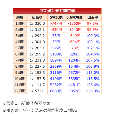
※設定1、AT終了後即やめ
※引き戻しゾーン込みの平均純増1.7枚/G