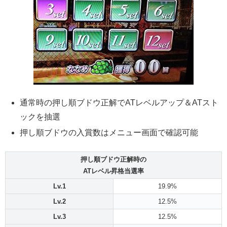
通常時の押し順ブドウ正解でATレベルアップ＆ATスト
ックを抽選
押し順ブドウの入賞数はメニュー画面で確認可能
押し順ブドウ正解時の
ATレベル昇格当選率
Lv.1
19.9%
Lv.2
12.5%
Lv.3
12.5%