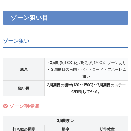
ゾーン狙い目
ゾーン狙い
・3周期(約180G)と7周期(約420G)にゾーンあり
恩恵
・３周期目の南国・パト・ロードオブハーレム
狙い
2周期目の後半(120〜150G)〜3周期目のステー
狙い目
ジ確認してヤメ。
ゾーン期待値
3周期狙い
打ち始め周期
勝率
期待枚数