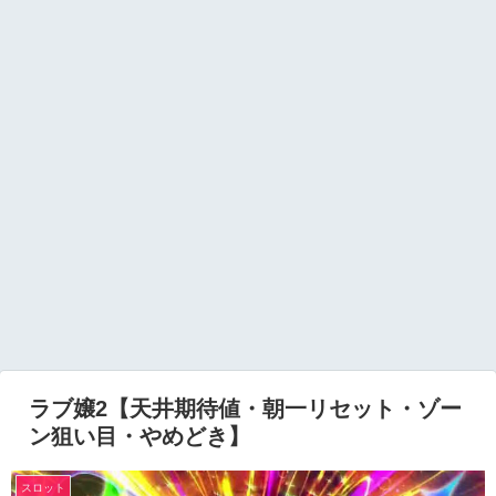
ラブ嬢2【天井期待値・朝一リセット・ゾー
ン狙い目・やめどき】
スロット