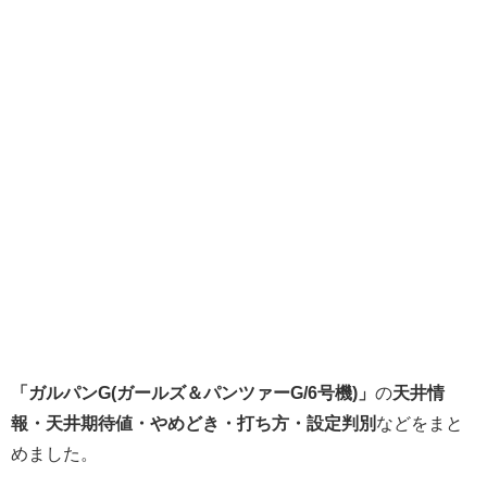
「ガルパンG
(ガールズ＆パンツァーG/6号機)」
の
天井情
報・天井期待値・やめどき・打ち方・設定判別
などをまと
めました。