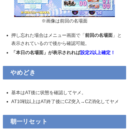
※画像は前回の名場面
押し忘れた場合はメニュー画面で「
前回の名場面
」と
表示されているので後から確認可能。
「本日の名場面」が表示されれば
設定2以上確定！
やめどき
基本はAT後に状態を確認してヤメ。
AT10戦以上はAT終了後にCZ突入→CZ消化してヤメ
朝一リセット