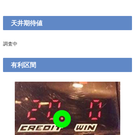
天井期待値
調査中
有利区間