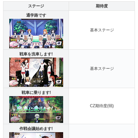
ステージ
期待度
通学路です
基本ステージ
戦車を洗車します!
基本ステージ
戦車に乗ります!
CZ期待度(弱)
作戦会議始めます!