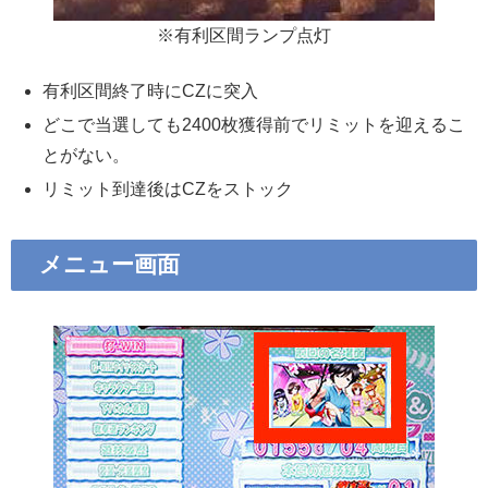
※有利区間ランプ点灯
有利区間終了時にCZに突入
どこで当選しても2400枚獲得前でリミットを迎えるこ
とがない。
リミット到達後はCZをストック
メニュー画面