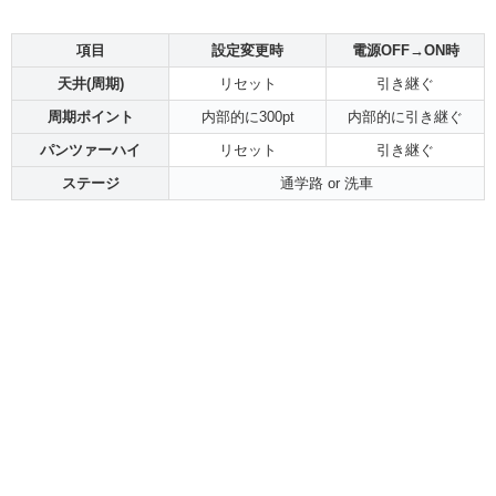
項目
設定変更時
電源OFF→ON時
天井(周期)
リセット
引き継ぐ
周期ポイント
内部的に300pt
内部的に引き継ぐ
パンツァーハイ
リセット
引き継ぐ
ステージ
通学路 or 洗車