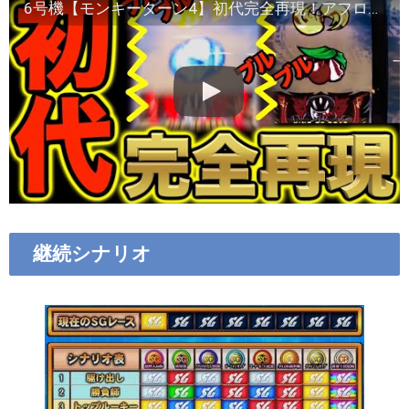
6号機【モンキーターン4】初代完全再現！アフロさんの稼働日記#25
継続シナリオ