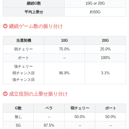
継続G数
10G or 20G
平均上乗せ
約50G
継続ゲーム数の振り分け
当選契機
10G
20G
弱チェリー
75.0%
25.0%
ボート
–
100%
強チェリー
弱チャンス目
96.9%
3.1%
強チャンス目
成立役別の上乗せ振り分け
G数
ペラ
弱チェリー
ボート
無し
–
50.0%
50.0%
5G
87.5%
–
–