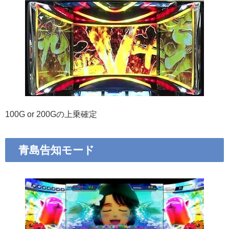
100G or 200Gの上乗確定
青島告知モード