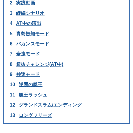
実践動画
継続シナリオ
AT中の演出
青島告知モード
バカンスモード
全速モード
超抜チャレンジ(AT中)
神速モード
逆襲の艇王
艇王ラッシュ
グランドスラム/エンディング
ロングフリーズ