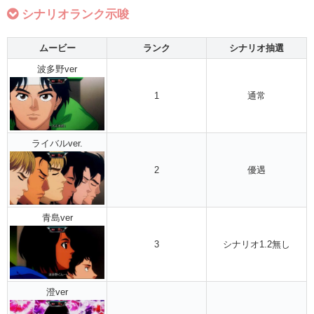
シナリオランク示唆
ムービー
ランク
シナリオ抽選
波多野ver
1
通常
ライバルver.
2
優遇
青島ver
3
シナリオ1.2無し
澄ver