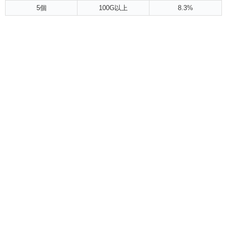
5個
100G以上
8.3%