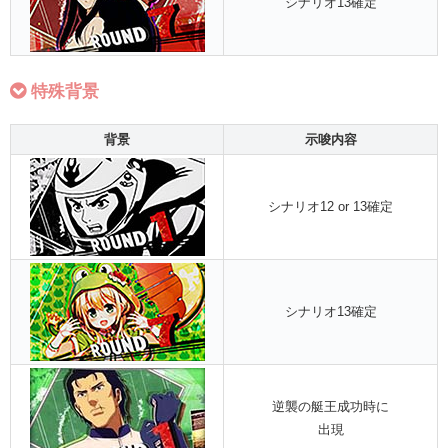
シナリオ13確定
特殊背景
背景
示唆内容
シナリオ12 or 13確定
シナリオ13確定
逆襲の艇王成功時に
出現