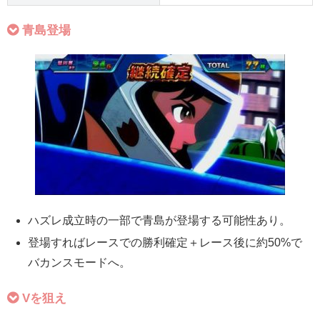
青島登場
ハズレ成立時の一部で青島が登場する可能性あり。
登場すればレースでの勝利確定＋レース後に約50%で
バカンスモードへ。
Vを狙え