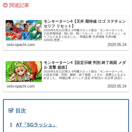
関連記事
モンキーターン4【天井 期待値 ロゴ ステチェン
セリフ リセット】
2020年5月11日導入 6号機スロット新台「モンキーターン4」
の天井期待値・狙い目・朝一リセット・ロゴ・ステチェン・セ
リフなどをまとめました。 関連記事 天井情報 天井G数
1000G 恩恵 ...
oslo-opachi.com
2020.05.24
モンキーターン4【設定示唆 判別 終了画面 メダ
ル 直撃 超抜】
2020年5月11日導入 6号機スロット新台「モンキーターン4」
の設定示唆・判別・解析・終了画面・メダル・直撃などをまと
めました。 関連記事 スペック 設定 AT初当り 出玉率 設定1 ...
oslo-opachi.com
2020.05.24
目次
AT「SGラッシュ」