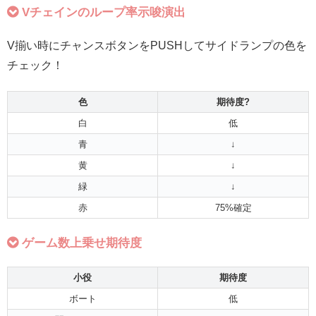
Vチェインのループ率示唆演出
V揃い時にチャンスボタンをPUSHしてサイドランプの色を
チェック！
色
期待度?
白
低
青
↓
黄
↓
緑
↓
赤
75%確定
ゲーム数上乗せ期待度
小役
期待度
ボート
低