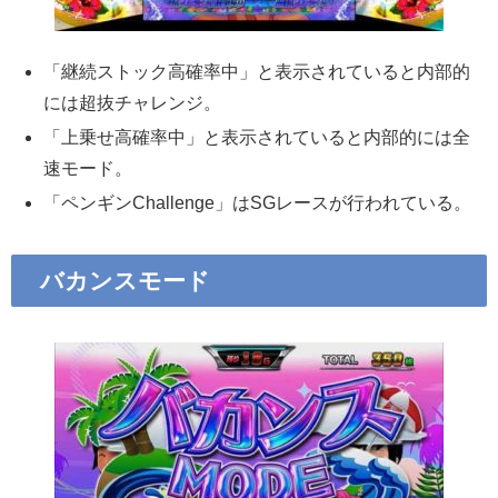
「継続ストック高確率中」と表示されていると内部的
には超抜チャレンジ。
「上乗せ高確率中」と表示されていると内部的には全
速モード。
「ペンギンChallenge」はSGレースが行われている。
バカンスモード