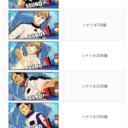
シナリオ7示唆
シナリオ10示唆
シナリオ11示唆
シナリオ13示唆