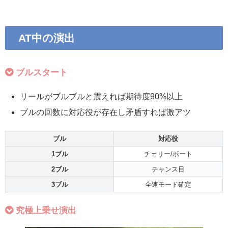
AT中の演出
ブルスタート
リールがブルブルと震えれば期待度90%以上
ブルの回数に対応役が存在し矛盾すれば激アツ
ブル
対応役
1ブル
チェリー/ボート
2ブル
チャンス目
3ブル
全速モード確定
究極上乗せ演出