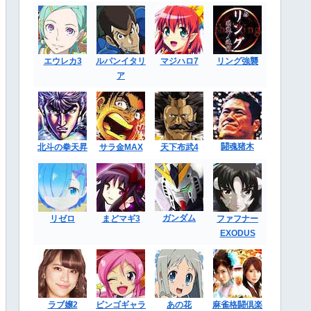
エウレカ3
ルパンイタリ
マジハロ7
リング強襲
ア
闘魂猪木
北斗の拳天昇
サラ金MAX
天下布武4
ガンダム
リゼロ
まどマギ3
ファフナー
EXODUS
ラブ嬢2
ビンゴギャラ
あの花
麻雀格闘倶楽