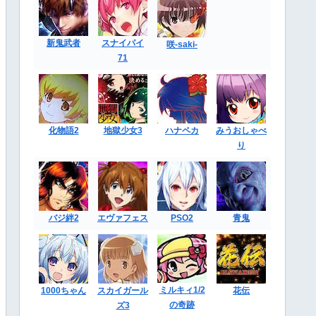
新鬼武者
スナイパイ
咲-saki-
71
化物語2
地獄少女3
ハナペカ
みうおしゃべ
り
バジ絆2
エヴァフェス
PSO2
青鬼
ミルキィ1/2
1000ちゃん
スカイガール
花伝
の奇跡
ズ3