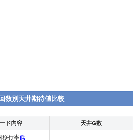
回数別天井期待値比較
ード内容
天井G数
国移行率
低