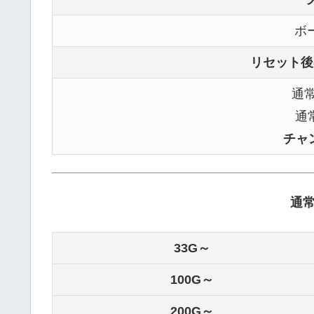
ボ
リセット後
通常
通常
チャ
通常
33G～
100G～
200G～