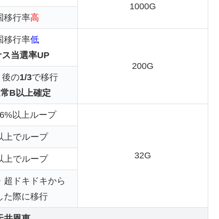
1000G
国移行率
高
国移行率
低
ナス当選率UP
200G
ト後の
1/3
で移行
常B以上確定
r66%以上ループ
%以上でループ
32G
%以上でループ
・超ドキドキから
した際に移行
天井恩恵