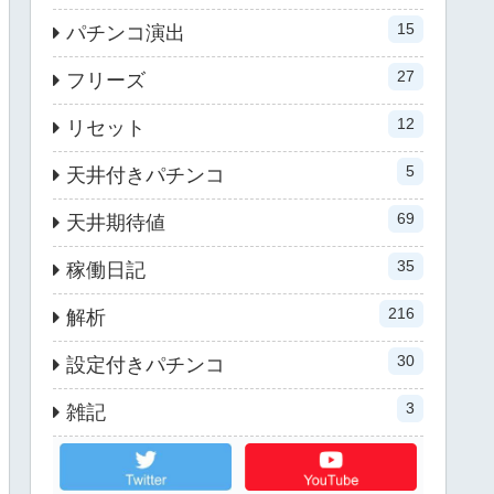
15
パチンコ演出
27
フリーズ
12
リセット
5
天井付きパチンコ
69
天井期待値
35
稼働日記
216
解析
30
設定付きパチンコ
3
雑記