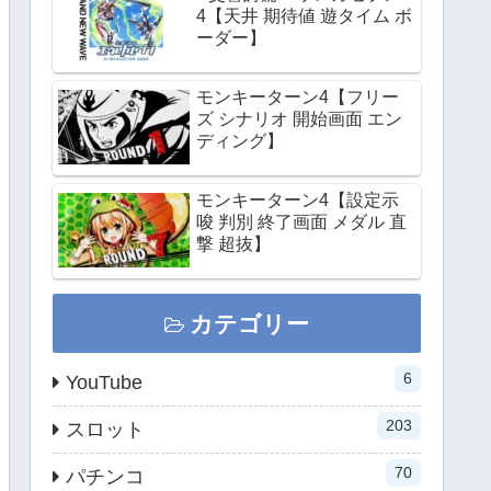
4【天井 期待値 遊タイム ボ
ーダー】
モンキーターン4【フリー
ズ シナリオ 開始画面 エン
ディング】
モンキーターン4【設定示
唆 判別 終了画面 メダル 直
撃 超抜】
カテゴリー
6
YouTube
203
スロット
70
パチンコ