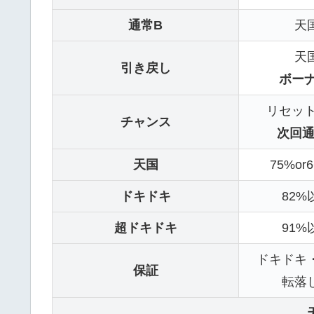
通常B
天
天
引き戻し
ボー
リセッ
チャンス
次回通
天国
75%o
ドキドキ
82
超ドキドキ
91
ドキドキ
保証
転落