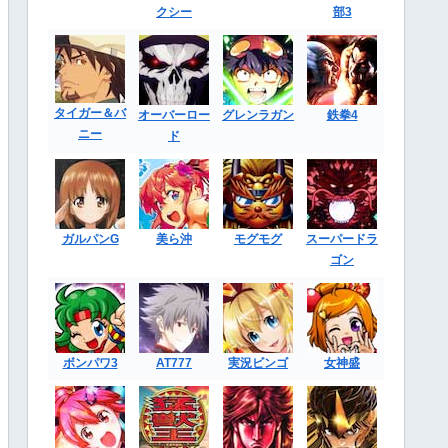
クシー
部3
タイガー＆バ
オーバーロー
グレンラガン
鉄拳4
ニー
ド
ガルパンG
美ら沖
モグモグ
スーパードラ
ゴン
ボンパワ3
AT777
実況ビンゴ
女神盛