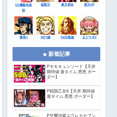
猛獣王
蒼天朋友
星矢SP
G1優駿倶楽
部
番長3
HEY鏡
GOD凱旋
まどマギ2
新着記事
Pモモキュンソード【天井
期待値 遊タイム 恩恵 ボー
ダー】
P戦国乙女6【天井 期待値
遊タイム 恩恵 ボーダー】
P交響詩篇エウレカセブン