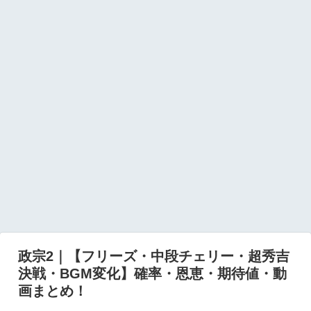
政宗2｜【フリーズ・中段チェリー・超秀吉
決戦・BGM変化】確率・恩恵・期待値・動
画まとめ！