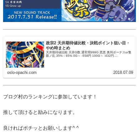
政宗2 天井期待値比較・決戦ポイント狙い目・
やめ時まとめ
天井期待値比較 天井G数 通常間999G 恩恵 奥州ボーナスor隻
眼ノ乱 35%：65% 0G～ -558円 100G～ -432円 ...
oslo-opachi.com
2018.07.09
ブログ村のランキングに参加しています！
推して頂けると励みになります。
良ければポチッとお願いします^ ^