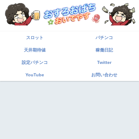
スロット
パチンコ
天井期待値
稼働日記
設定パチンコ
Twitter
YouTube
お問い合わせ