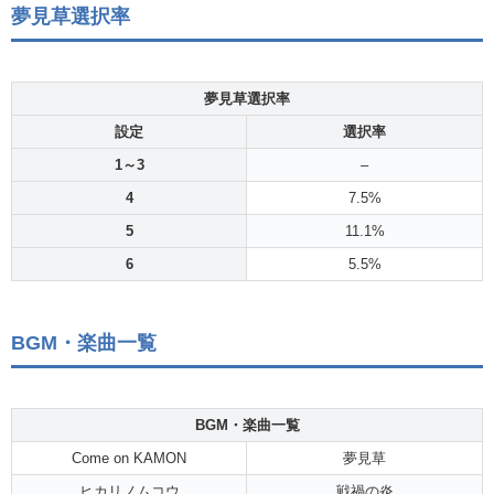
夢見草選択率
夢見草選択率
設定
選択率
1～3
–
4
7.5%
5
11.1%
6
5.5%
BGM・楽曲一覧
BGM・楽曲一覧
Come on KAMON
夢見草
ヒカリノムコウ
戦禍の炎