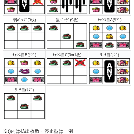
弱ﾊﾞｯｸﾞ(9枚)
強ﾊﾞｯｸﾞ(9枚)
ﾁｬﾝｽ目A(ﾘﾌﾟ)
ﾁｬﾝｽ目B(ﾘﾌﾟ)
ﾁｬﾝｽ目C(0or1枚)
ﾘｰﾁ目(ﾘﾌﾟ)
ﾘｰﾁ目(ﾘﾌﾟ)
※()内は払出枚数・停止型は一例