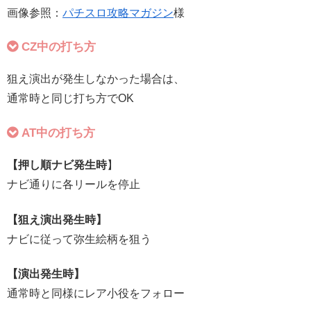
画像参照：
パチスロ攻略マガジン
様
CZ中の打ち方
狙え演出が発生しなかった場合は、
通常時と同じ打ち方でOK
AT中の打ち方
【押し順ナビ発生時
】
ナビ通りに各リールを停止
【狙え演出発生時】
ナビに従って弥生絵柄を狙う
【演出発生時】
通常時と同様にレア小役をフォロー