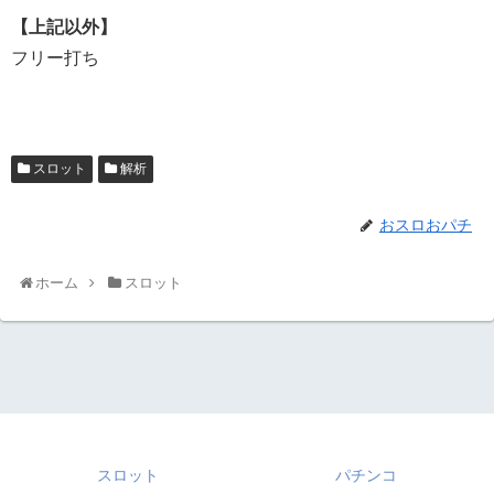
【上記以外】
フリー打ち
スロット
解析
おスロおパチ
ホーム
スロット
スロット
パチンコ