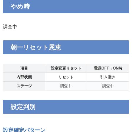
やめ時
調査中
朝一リセット恩恵
項目
設定変更リセット
電源OFF→ON時
内部状態
リセット
引き継ぎ
ステージ
調査中
調査中
設定判別
設定確定パターン