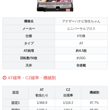
機種名
アナザーハナビ弥生ちゃん
メーカー
ユニバーサルブロス
仕様
6号機
タイプ
AT
AT純増
約4.5枚
回転数/50枚
約50G
天井
非搭載
AT確率・CZ確率・機械割
AT
CZ
設定
機械割
初当たり
出現率
設定1
1/369.8
1/119.2
97.7%