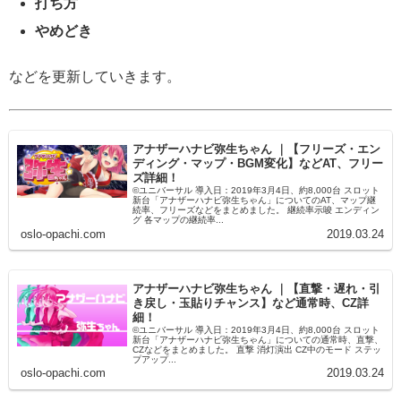
打ち方
やめどき
などを更新していきます。
アナザーハナビ弥生ちゃん ｜【フリーズ・エン
ディング・マップ・BGM変化】などAT、フリー
ズ詳細！
©ユニバーサル 導入日：2019年3月4日、約8,000台 スロット
新台「アナザーハナビ弥生ちゃん」についてのAT、マップ継
続率、フリーズなどをまとめました。 継続率示唆 エンディン
グ 各マップの継続率...
oslo-opachi.com
2019.03.24
アナザーハナビ弥生ちゃん ｜【直撃・遅れ・引
き戻し・玉貼りチャンス】など通常時、CZ詳
細！
©ユニバーサル 導入日：2019年3月4日、約8,000台 スロット
新台「アナザーハナビ弥生ちゃん」についての通常時、直撃、
CZなどをまとめました。 直撃 消灯演出 CZ中のモード ステッ
プアップ...
oslo-opachi.com
2019.03.24