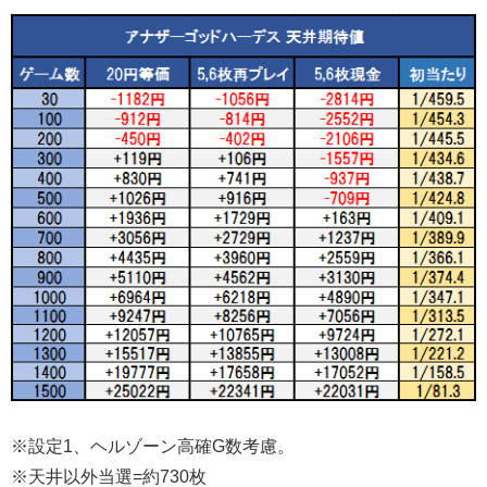
※設定1、ヘルゾーン高確G数考慮。
※天井以外当選=約730枚