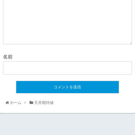
名前
ホーム
天井期待値