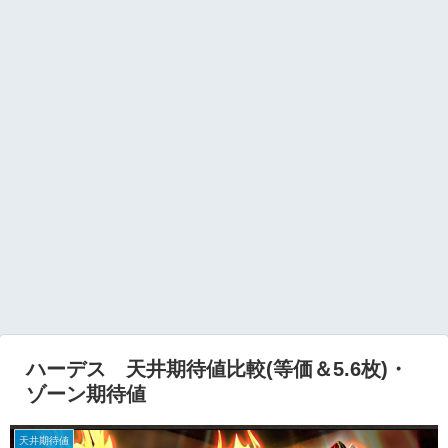
ハーデス 天井期待値比較(等価＆5.6枚)・
ゾーン期待値
天井期待値