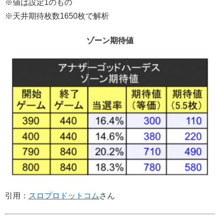
※値は設定1のもの
※天井期待枚数1650枚で解析
ゾーン期待値
引用：
スロプロドットコム
さん