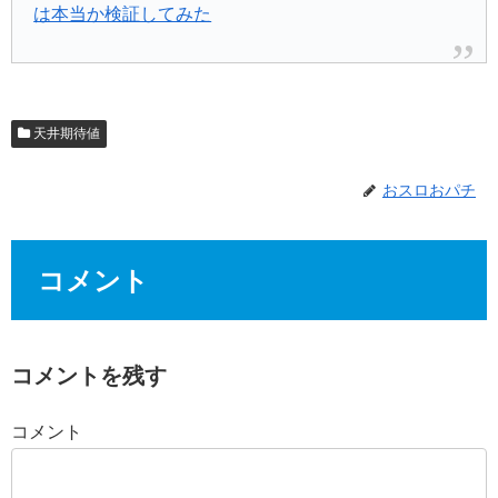
は本当か検証してみた
天井期待値
おスロおパチ
コメント
コメントを残す
コメント