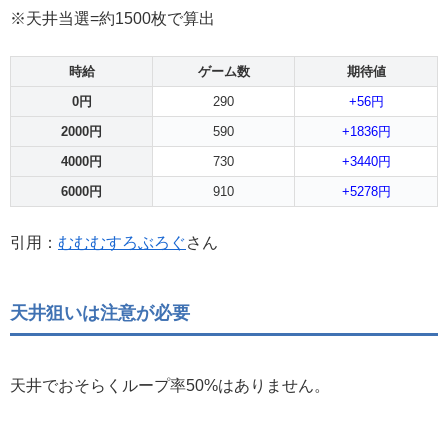
※天井当選=約1500枚で算出
時給
ゲーム数
期待値
0円
290
+56円
2000円
590
+1836円
4000円
730
+3440円
6000円
910
+5278円
引用：
むむむすろぶろぐ
さん
天井狙いは注意が必要
天井でおそらくループ率50%はありません。