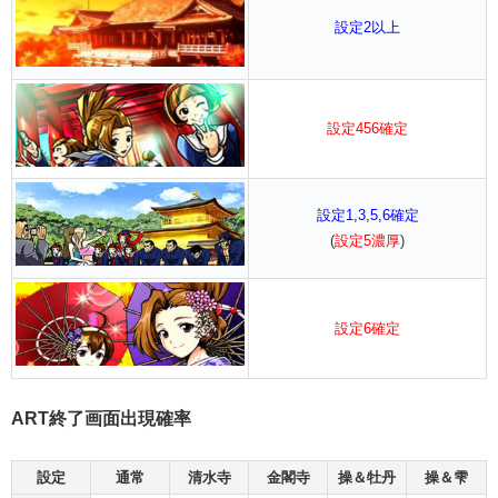
設定2以上
設定456確定
設定1,3,5,6確定
(
設定5濃厚
)
設定6確定
ART終了画面出現確率
設定
通常
清水寺
金閣寺
操＆牡丹
操＆雫