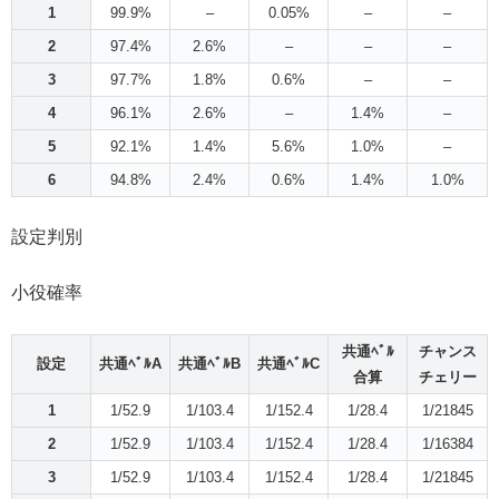
1
99.9%
–
0.05%
–
–
2
97.4%
2.6%
–
–
–
3
97.7%
1.8%
0.6%
–
–
4
96.1%
2.6%
–
1.4%
–
5
92.1%
1.4%
5.6%
1.0%
–
6
94.8%
2.4%
0.6%
1.4%
1.0%
設定判別
小役確率
共通ﾍﾞﾙ
チャンス
設定
共通ﾍﾞﾙA
共通ﾍﾞﾙB
共通ﾍﾞﾙC
合算
チェリー
1
1/52.9
1/103.4
1/152.4
1/28.4
1/21845
2
1/52.9
1/103.4
1/152.4
1/28.4
1/16384
3
1/52.9
1/103.4
1/152.4
1/28.4
1/21845