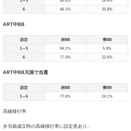
1～5
80.4%
19.6%
6
66.1%
33.9%
ART中BB
設定
赤BB
青BB
1～5
94.1%
5.9%
6
77.4%
22.6%
ART中BB天国で当選
設定
赤BB
青BB
1～6
77.6%
24.1%
高確移行率
弁当箱成立時の高確移行率に設定差あり。