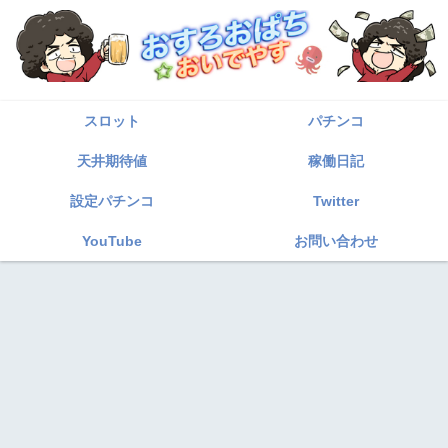
スロット
パチンコ
天井期待値
稼働日記
設定パチンコ
Twitter
YouTube
お問い合わせ