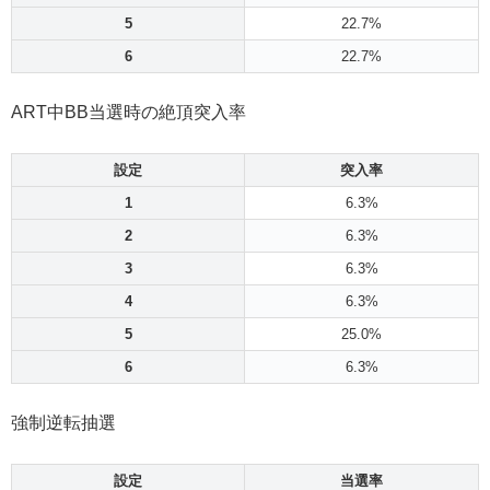
5
22.7%
6
22.7%
ART中BB当選時の絶頂突入率
設定
突入率
1
6.3%
2
6.3%
3
6.3%
4
6.3%
5
25.0%
6
6.3%
強制逆転抽選
設定
当選率