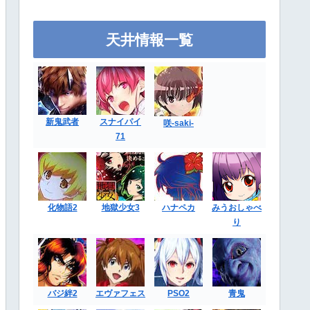
天井情報一覧
新鬼武者
スナイパイ
咲-saki-
71
化物語2
地獄少女3
ハナペカ
みうおしゃべ
り
バジ絆2
エヴァフェス
PSO2
青鬼