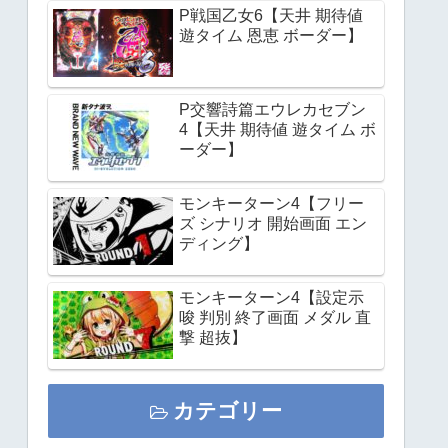
P戦国乙女6【天井 期待値
遊タイム 恩恵 ボーダー】
P交響詩篇エウレカセブン
4【天井 期待値 遊タイム ボ
ーダー】
モンキーターン4【フリー
ズ シナリオ 開始画面 エン
ディング】
モンキーターン4【設定示
唆 判別 終了画面 メダル 直
撃 超抜】
カテゴリー