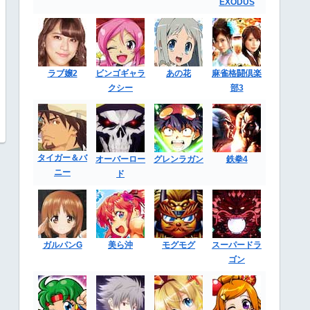
EXODUS
ラブ嬢2
ビンゴギャラ
あの花
麻雀格闘倶楽
クシー
部3
タイガー＆バ
オーバーロー
グレンラガン
鉄拳4
ニー
ド
ガルパンG
美ら沖
モグモグ
スーパードラ
ゴン