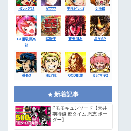
ボンパワ3
AT777
実況ビンゴ
女神盛
猛獣王
蒼天朋友
星矢SP
G1優駿倶楽
部
番長3
HEY鏡
GOD凱旋
まどマギ2
新着記事
Pモモキュンソード【天井
期待値 遊タイム 恩恵 ボー
ダー】