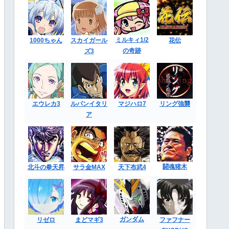
ミルキィ1/2
1000ちゃん
スカイガール
花伝
の奇跡
ズ3
エウレカ3
ルパンイタリ
マジハロ7
リング強襲
ア
闘魂猪木
北斗の拳天昇
サラ金MAX
天下布武4
ガンダム
リゼロ
まどマギ3
ファフナー