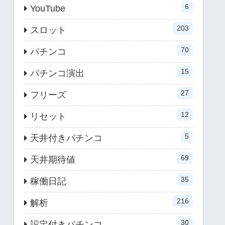
6
YouTube
203
スロット
70
パチンコ
15
パチンコ演出
27
フリーズ
12
リセット
5
天井付きパチンコ
69
天井期待値
35
稼働日記
216
解析
30
設定付きパチンコ