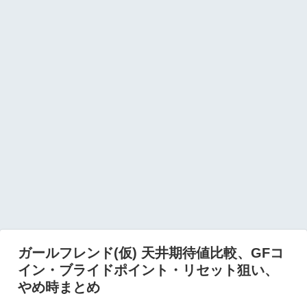
ガールフレンド(仮) 天井期待値比較、GFコ
イン・ブライドポイント・リセット狙い、
やめ時まとめ