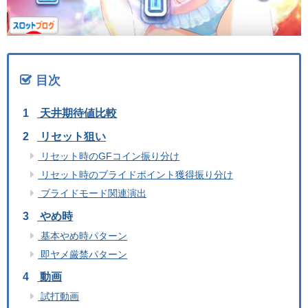
目次
天井期待値比較
リセット狙い
リセット時のGFコイン振り分け
リセット時のブライドポイント獲得振り分け
ブライドモード関連演出
やめ時
基本やめ時パターン
即ヤメ厳禁パターン
動画
試打動画