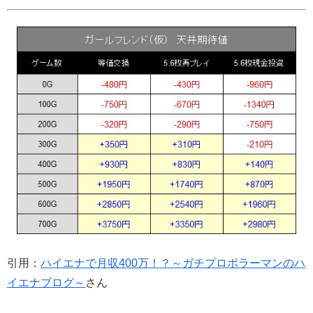
引用：
ハイエナで月収400万！？～ガチプロポラーマンのハ
イエナブログ～
さん