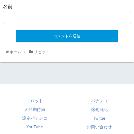
名前
ホーム
リセット
スロット
パチンコ
天井期待値
稼働日記
設定パチンコ
Twitter
YouTube
お問い合わせ