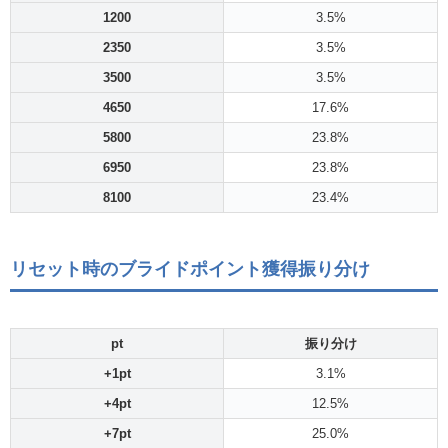
1200
3.5%
2350
3.5%
3500
3.5%
4650
17.6%
5800
23.8%
6950
23.8%
8100
23.4%
リセット時のブライドポイント獲得振り分け
pt
振り分け
+1pt
3.1%
+4pt
12.5%
+7pt
25.0%