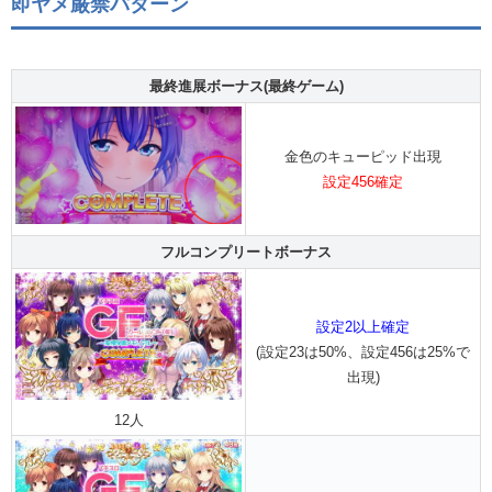
即ヤメ厳禁パターン
最終進展ボーナス(最終ゲーム)
金色のキューピッド出現
設定456確定
フルコンプリートボーナス
設定2以上確定
(設定23は50%、設定456は25%で
出現)
12人