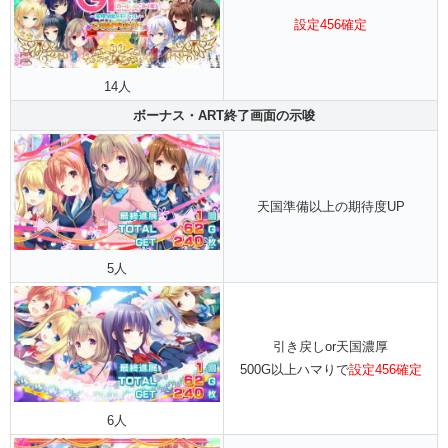
設定456確定
14人
ボーナス・ART終了画面の示唆
天国準備以上の期待度UP
5人
引き戻しor天国濃厚
500G以上ハマりで
設定456確定
6人