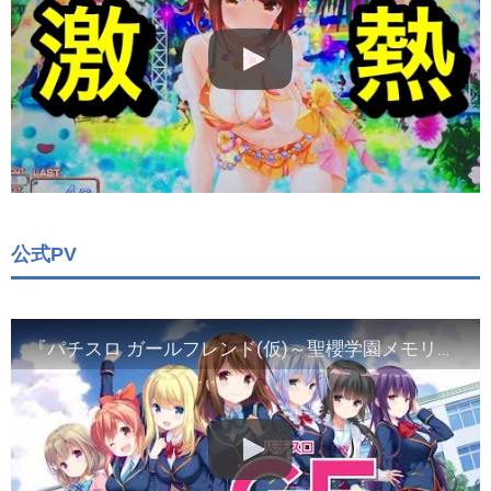
公式PV
『パチスロ ガールフレンド(仮)～聖櫻学園メモリアル～』ゲーム性紹介動画