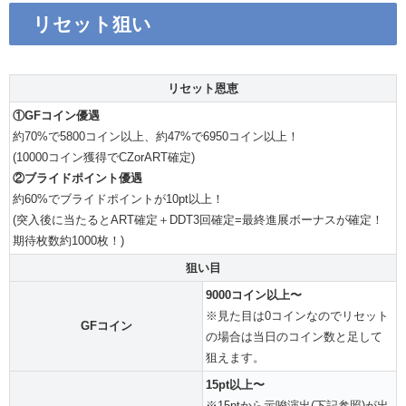
リセット狙い
リセット恩恵
①GFコイン優遇
約70%で5800コイン以上、約47%で6950コイン以上！
(10000コイン獲得でCZorART確定)
②ブライドポイント優遇
約60%でブライドポイントが10pt以上！
(突入後に当たるとART確定＋DDT3回確定=最終進展ボーナスが確定！
期待枚数約1000枚！)
狙い目
9000コイン以上〜
※見た目は0コインなのでリセット
GFコイン
の場合は当日のコイン数と足して
狙えます。
15pt以上〜
※15ptから示唆演出(下記参照)が出