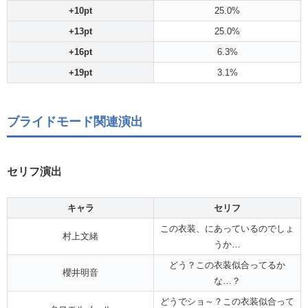
+10pt
25.0%
+13pt
25.0%
+16pt
6.3%
+19pt
3.1%
ブライドモード関連演出
セリフ演出
キャラ
セリフ
この衣装、にあっているのでしょ
村上文緒
うか…
どう？この衣装似合ってるか
櫻井明音
な…？
どうでショ～？この衣装似合って