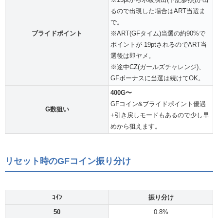
るので出現した場合はART当選ま
で。
ブライドポイント
※ART(GFタイム)当選の約90%で
ポイントが-19ptされるのでART当
選後は即ヤメ。
※途中CZ(ガールズチャレンジ)、
GFボーナスに当選は続けてOK。
400G〜
GFコイン&ブライドポイント優遇
G数狙い
+引き戻しモードもあるので少し早
めから狙えます。
リセット時のGFコイン振り分け
ｺｲﾝ
振り分け
50
0.8%