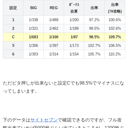
ﾎﾞｰﾅｽ
出率
設定
BIG
REG
出率
合算
(ﾌﾙ攻略)
1
1/338
1/489
1/200
97.2%
100.6%
2
1/321
1/462
1/189
99.5%
102.6%
C
1/683
1/100
1/87
98.5%
109.7%
5
1/306
1/397
1/173
102.7%
106.5%
6
1/303
1/314
1/154
105.7%
110.2%
ただビタ押しが出来ないと設定Cでも98.5%でマイナスにな
ってしまいます。
下のデータは
サイトセブン
で確認できるのですが、フル攻
略出来ていれば5000枚ぐらい出ているところが、1200枚ぐ