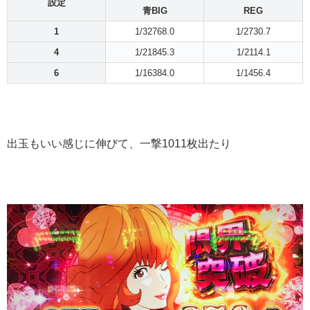
設定
青BIG
REG
1
1/32768.0
1/2730.7
4
1/21845.3
1/2114.1
6
1/16384.0
1/1456.4
出玉もいい感じに伸びて、一撃1011枚出たり