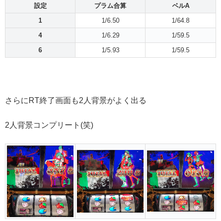
設定
プラム合算
ベルA
1
1/6.50
1/64.8
4
1/6.29
1/59.5
6
1/5.93
1/59.5
さらにRT終了画面も2人背景がよく出る
2人背景コンプリート(笑)