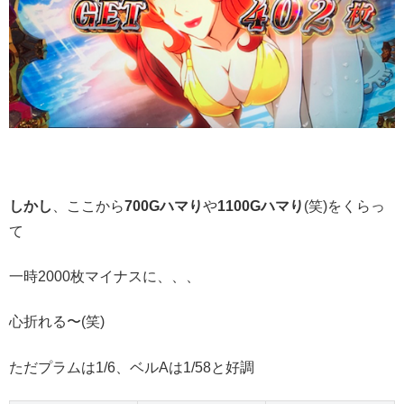
しかし
、ここから
700Gハマり
や
1100Gハマり
(笑)をくらっ
て
一時2000枚マイナスに、、、
心折れる〜(笑)
ただプラムは1/6、ベルAは1/58と好調