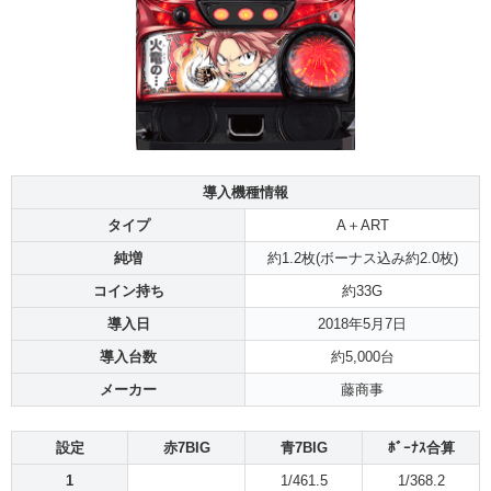
導入機種情報
タイプ
A＋ART
純増
約1.2枚(ボーナス込み約2.0枚)
コイン持ち
約33G
導入日
2018年5月7日
導入台数
約5,000台
メーカー
藤商事
設定
赤7BIG
青7BIG
ﾎﾞｰﾅｽ合算
1
1/461.5
1/368.2