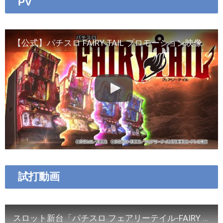
PV
【公式】パチスロ FAIRY TAIL プロモーション映像
試打動画
スロット新台「パチスロ フェアリーテイル-FAIRY TAIL-(藤商事)」 実機試打実践 演出動画