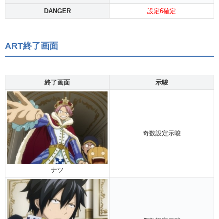
DANGER
設定6確定
ART終了画面
終了画面
示唆
奇数設定示唆
ナツ