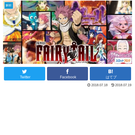
解析
Twitter
Facebook
はてブ
2018.07.18
2018.07.19