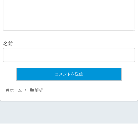
名前
ホーム
解析