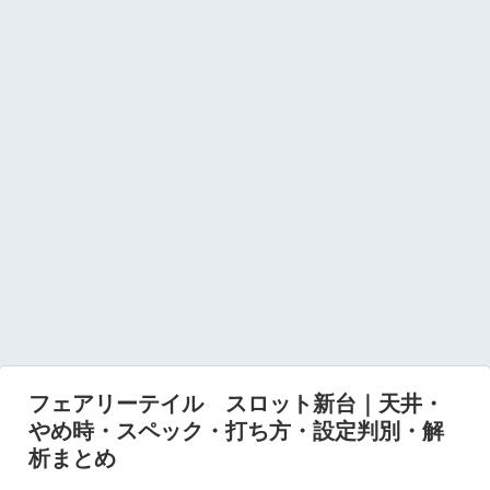
フェアリーテイル スロット新台｜天井・
やめ時・スペック・打ち方・設定判別・解
析まとめ