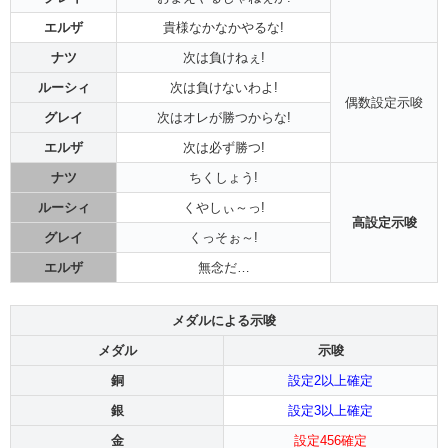
エルザ
貴様なかなかやるな!
ナツ
次は負けねぇ!
ルーシィ
次は負けないわよ!
偶数設定示唆
グレイ
次はオレが勝つからな!
エルザ
次は必ず勝つ!
ナツ
ちくしょう!
ルーシィ
くやしぃ～っ!
高設定示唆
グレイ
くっそぉ～!
エルザ
無念だ…
メダルによる示唆
メダル
示唆
銅
設定2以上確定
銀
設定3以上確定
金
設定456確定