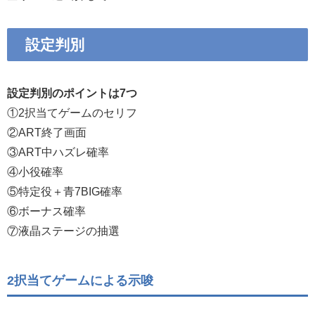
設定判別
設定判別のポイントは7つ
①2択当てゲームのセリフ
②ART終了画面
③ART中ハズレ確率
④小役確率
⑤特定役＋青7BIG確率
⑥ボーナス確率
⑦液晶ステージの抽選
2択当てゲームによる示唆