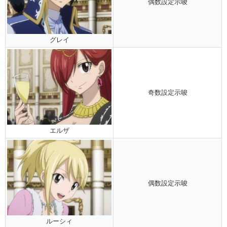
偶数設定示唆
グレイ
奇数設定示唆
エルザ
偶数設定示唆
ルーシィ