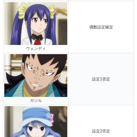
偶数設定確定
ウェンディ
設定1否定
ガジル
設定2否定