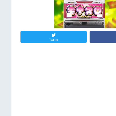
Twitter