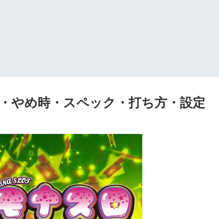
・やめ時・スペック・打ち方・設定