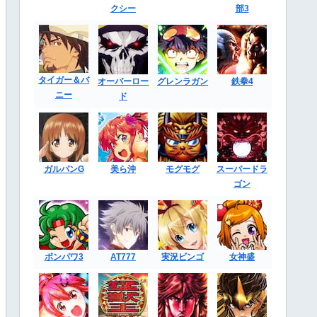
クシー
部3
タイガー＆バ
オーバーロー
グレンラガン
鉄拳4
ニー
ド
ガルパンG
美ら沖
モグモグ
スーパードラ
ゴン
ボンパワ3
AT777
実況ビンゴ
女神盛