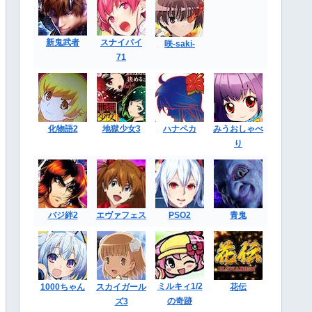
新鬼武者
スナイパイ
咲-saki-
71
化物語2
地獄少女3
ハナペカ
みうおしゃべ
り
バジ絆2
エヴァフェス
PSO2
青鬼
ミルキィ1/2
1000ちゃん
スカイガール
花伝
の奇跡
ズ3