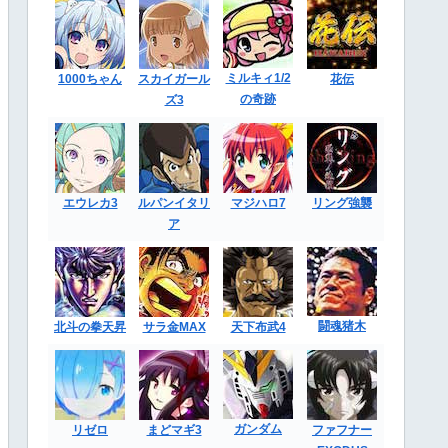
ミルキィ1/2
1000ちゃん
スカイガール
花伝
の奇跡
ズ3
エウレカ3
ルパンイタリ
マジハロ7
リング強襲
ア
闘魂猪木
北斗の拳天昇
サラ金MAX
天下布武4
ガンダム
リゼロ
まどマギ3
ファフナー