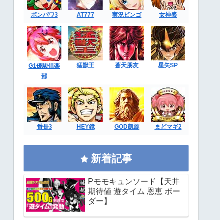
ボンパワ3
AT777
実況ビンゴ
女神盛
猛獣王
蒼天朋友
星矢SP
G1優駿倶楽
部
番長3
HEY鏡
GOD凱旋
まどマギ2
新着記事
Pモモキュンソード【天井
期待値 遊タイム 恩恵 ボー
ダー】