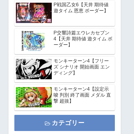
P戦国乙女6【天井 期待値
遊タイム 恩恵 ボーダー】
P交響詩篇エウレカセブン
4【天井 期待値 遊タイム ボ
ーダー】
モンキーターン4【フリー
ズ シナリオ 開始画面 エン
ディング】
モンキーターン4【設定示
唆 判別 終了画面 メダル 直
撃 超抜】
カテゴリー