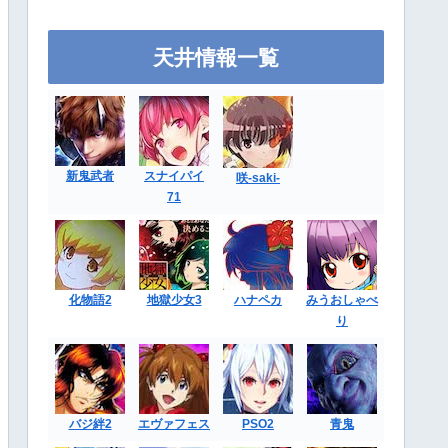
天井情報一覧
新鬼武者
スナイパイ
咲-saki-
71
化物語2
地獄少女3
ハナペカ
みうおしゃべ
り
バジ絆2
エヴァフェス
PSO2
青鬼