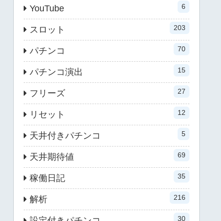
6
YouTube
203
スロット
70
パチンコ
15
パチンコ演出
27
フリーズ
12
リセット
5
天井付きパチンコ
69
天井期待値
35
稼働日記
216
解析
30
設定付きパチンコ