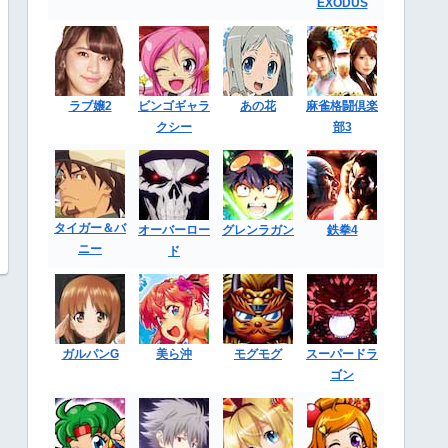
EXODUS
ラブ嬢2
ビンゴギャラ
あの花
麻雀格闘倶楽
クシー
部3
タイガー＆バ
オーバーロー
グレンラガン
鉄拳4
ニー
ド
ガルパンG
美ら沖
モグモグ
スーパードラ
ゴン