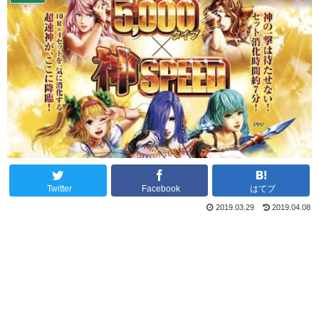
Twitter
Facebook
はてブ
2019.03.29
2019.04.08