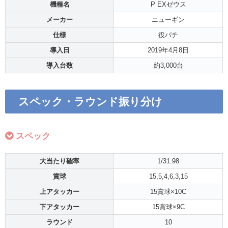
機種名
P EXゼウス
メーカー
ニューギン
仕様
役パチ
導入日
2019年4月8日
導入台数
約3,000台
スペック・ラウンド振り分け
スペック
大当たり確率
1/31.98
賞球
15,5,4,6,3,15
上アタッカー
15賞球×10C
下アタッカー
15賞球×9C
ラウンド
10