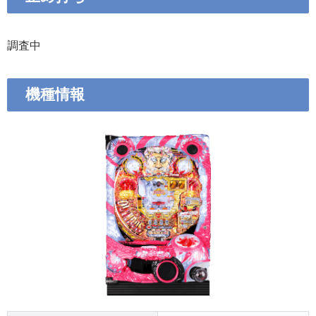
調査中
機種情報