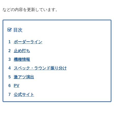
などの内容を更新しています。
目次
ボーダーライン
止め打ち
機種情報
スペック・ラウンド振り分け
激アツ演出
PV
公式サイト