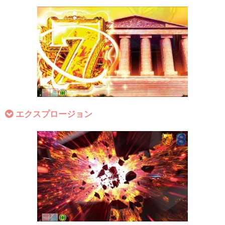
エクスプロージョン