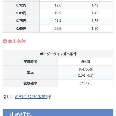
0.92円
19.6
1.41
0.89円
19.9
1.42
0.75円
21.4
1.53
0.60円
23.6
1.70
算出条件
ボーダーライン算出条件
実戦時間
6時間
約4700個
出玉
(10R×4回)
役物確率
1/13.93
引用：
ﾊﾟﾁﾏｶﾞｽﾛﾏｶﾞ攻略!
様
止め打ち