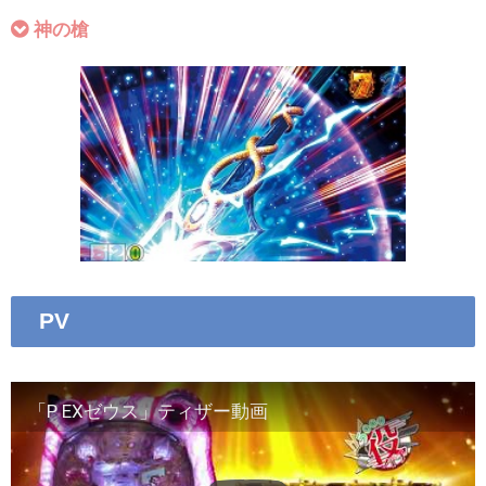
神の槍
PV
「P EXゼウス」ティザー動画