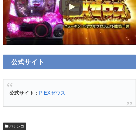
公式サイト
公式サイト
：
P EXゼウス
パチンコ