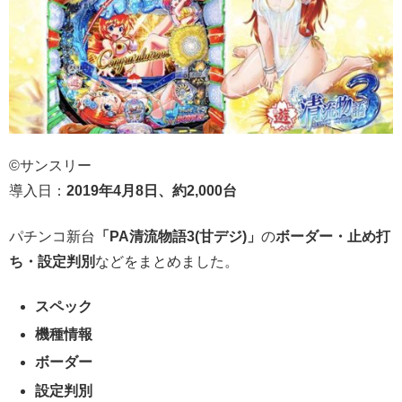
©サンスリー
導入日：
2019年4月8日、約2,000台
パチンコ新台
「PA清流物語3(甘デジ)」
の
ボーダー・止め打
ち・設定判別
などをまとめました。
スペック
機種情報
ボーダー
設定判別