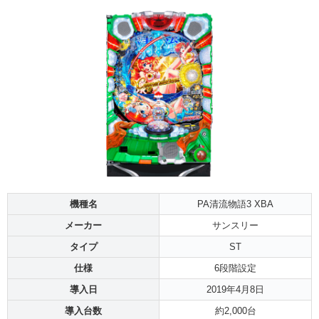
機種名
PA清流物語3 XBA
メーカー
サンスリー
タイプ
ST
仕様
6段階設定
導入日
2019年4月8日
導入台数
約2,000台