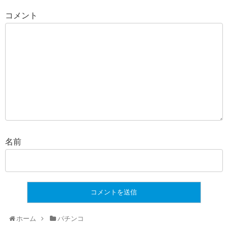
コメント
名前
ホーム
パチンコ