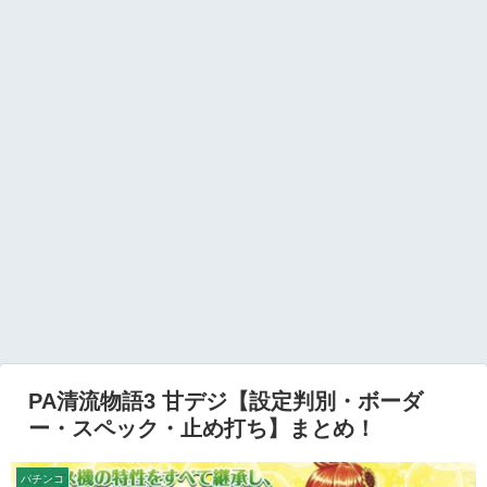
PA清流物語3 甘デジ【設定判別・ボーダ
ー・スペック・止め打ち】まとめ！
パチンコ