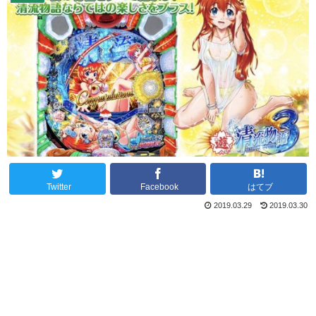
Twitter
Facebook
はてブ
2019.03.29
2019.03.30