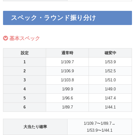
スペック・ラウンド振り分け
基本スペック
設定
通常時
確変中
1
1/109.7
1/53.9
2
1/106.9
1/52.5
3
1/103.8
1/51.0
4
1/99.9
1/49.0
5
1/96.6
1/47.4
6
1/89.7
1/44.1
1/109.7〜1/89.7→
大当たり確率
1/53.9〜1/44.1