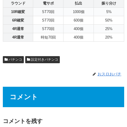
ラウンド
電サポ
払出
振り分け
10R確変
ST70回
1000個
5%
6R確変
ST70回
600個
50%
4R通常
ST70回
400個
25%
4R通常
時短70回
400個
20%
パチンコ
設定付きパチンコ
おスロおパチ
コメント
コメントを残す