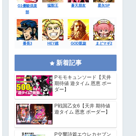
猛獣王
蒼天朋友
星矢SP
G1優駿倶楽
部
番長3
HEY鏡
GOD凱旋
まどマギ2
新着記事
Pモモキュンソード【天井
期待値 遊タイム 恩恵 ボー
ダー】
P戦国乙女6【天井 期待値
遊タイム 恩恵 ボーダー】
P交響詩篇エウレカセブン