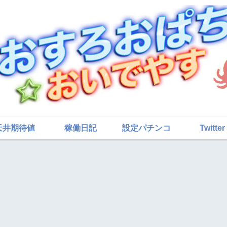
天井期待値
稼働日記
設定パチンコ
Twitter