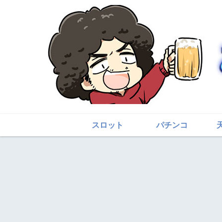
スロット
パチンコ