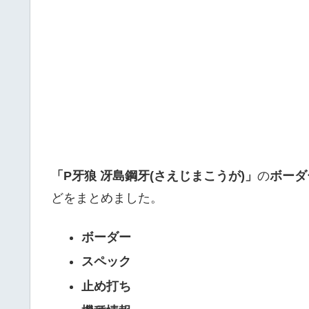
「P牙狼 冴島鋼牙(さえじまこうが)」
の
ボーダ
どをまとめました。
ボーダー
スペック
止め打ち