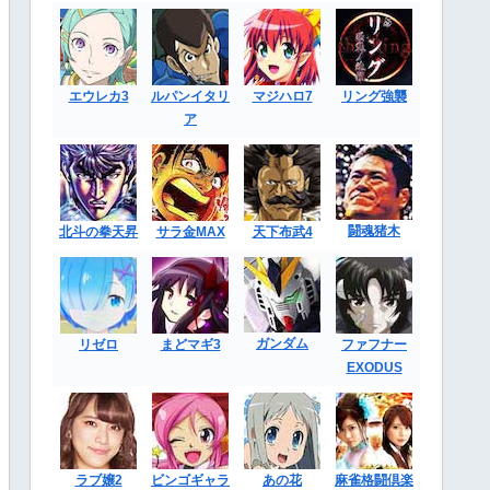
エウレカ3
ルパンイタリ
マジハロ7
リング強襲
ア
闘魂猪木
北斗の拳天昇
サラ金MAX
天下布武4
ガンダム
リゼロ
まどマギ3
ファフナー
EXODUS
ラブ嬢2
ビンゴギャラ
あの花
麻雀格闘倶楽