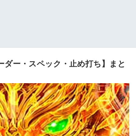
ボーダー・スペック・止め打ち】まと