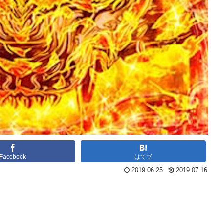
Facebook
はてブ
2019.06.25
2019.07.16