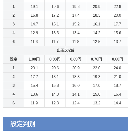
1
19.1
19.6
19.8
20.9
22.8
2
16.8
17.2
17.4
18.3
20.0
3
14.7
15.1
15.2
16.1
17.7
4
12.9
13.3
13.4
14.2
15.6
6
11.3
11.7
11.8
12.5
13.7
出玉5%減
設定
1.00円
0.93円
0.89円
0.76円
0.60円
1
20.1
20.6
20.9
22.0
24.0
2
17.7
18.1
18.3
19.3
21.0
3
15.4
15.8
16.0
17.0
18.7
4
13.6
14.0
14.1
15.0
16.4
6
11.9
12.3
12.4
13.2
14.4
設定判別