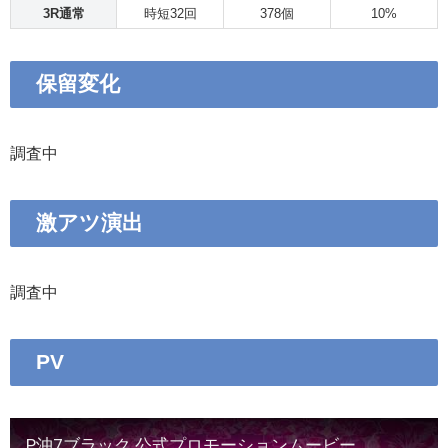
3R通常
時短32回
378個
10%
保留変化
調査中
激アツ演出
調査中
PV
P沖7ブラック 公式プロモーションムービー