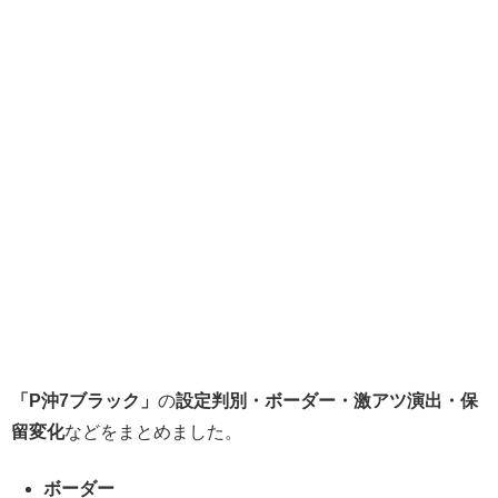
「P沖7ブラック」
の
設定判別・ボーダー・激アツ演出・保
留変化
などをまとめました。
ボーダー