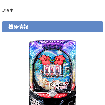
調査中
機種情報