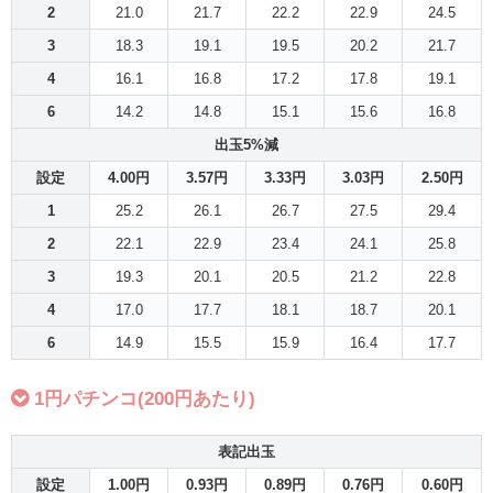
2
21.0
21.7
22.2
22.9
24.5
3
18.3
19.1
19.5
20.2
21.7
4
16.1
16.8
17.2
17.8
19.1
6
14.2
14.8
15.1
15.6
16.8
出玉5%減
設定
4.00円
3.57円
3.33円
3.03円
2.50円
1
25.2
26.1
26.7
27.5
29.4
2
22.1
22.9
23.4
24.1
25.8
3
19.3
20.1
20.5
21.2
22.8
4
17.0
17.7
18.1
18.7
20.1
6
14.9
15.5
15.9
16.4
17.7
1円パチンコ(200円あたり)
表記出玉
設定
1.00円
0.93円
0.89円
0.76円
0.60円