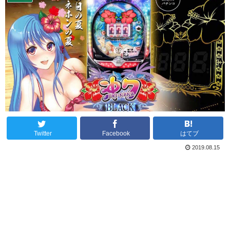
Twitter
Facebook
はてブ
2019.08.15