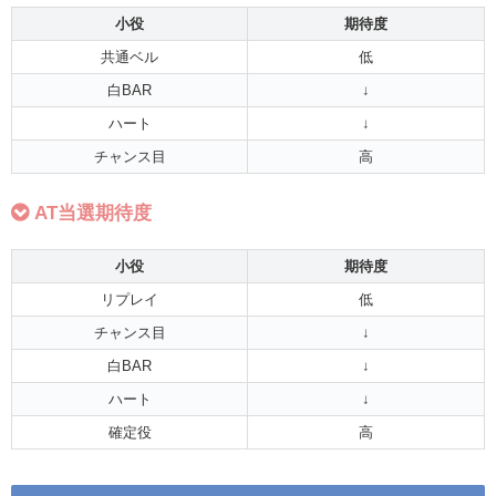
小役
期待度
共通ベル
低
白BAR
↓
ハート
↓
チャンス目
高
AT当選期待度
小役
期待度
リプレイ
低
チャンス目
↓
白BAR
↓
ハート
↓
確定役
高