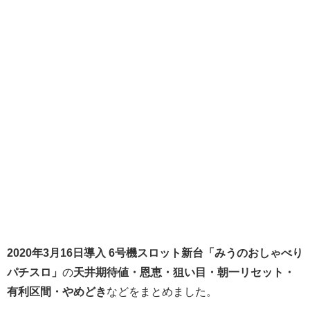
2020年3月16日導入 6号機スロット新台「みうのおしゃべり
パチスロ」
の
天井期待値・恩恵・狙い目・朝一リセット・
有利区間・やめどき
などをまとめました。