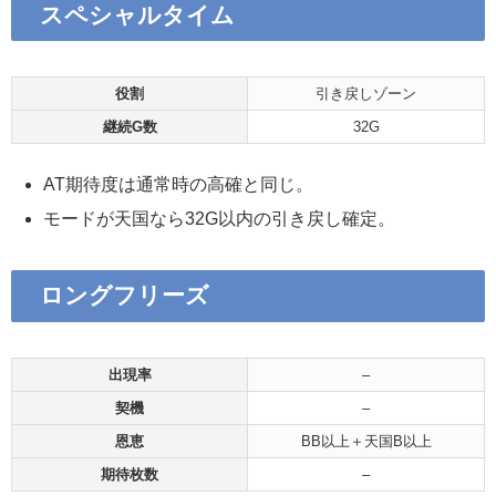
スペシャルタイム
役割
引き戻しゾーン
継続G数
32G
AT期待度は通常時の高確と同じ。
モードが天国なら32G以内の引き戻し確定。
ロングフリーズ
出現率
–
契機
–
恩恵
BB以上＋天国B以上
期待枚数
–