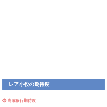
レア小役の期待度
高確移行期待度