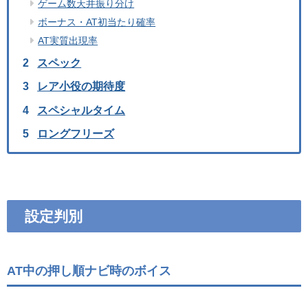
ゲーム数天井振り分け
ボーナス・AT初当たり確率
AT実質出現率
スペック
レア小役の期待度
スペシャルタイム
ロングフリーズ
設定判別
AT中の押し順ナビ時のボイス