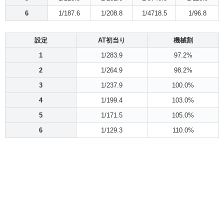
6
1/187.6
1/208.8
1/4718.5
1/96.8
設定
AT初当り
機械割
1
1/283.9
97.2%
2
1/264.9
98.2%
3
1/237.9
100.0%
4
1/199.4
103.0%
5
1/171.5
105.0%
6
1/129.3
110.0%