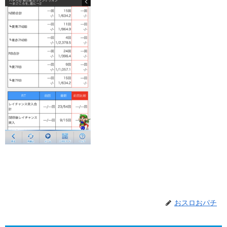
おスロおパチ