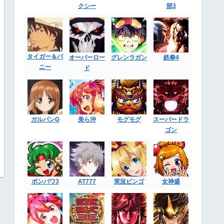
クシー
部3
タイガー＆バ
オーバーロー
グレンラガン
鉄拳4
ニー
ド
ガルパンG
美ら沖
モグモグ
スーパードラ
ゴン
ボンパワ3
AT777
実況ビンゴ
女神盛