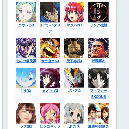
エウレカ3
ルパンイタリ
マジハロ7
リング強襲
ア
闘魂猪木
北斗の拳天昇
サラ金MAX
天下布武4
ガンダム
リゼロ
まどマギ3
ファフナー
EXODUS
ラブ嬢2
ビンゴギャラ
あの花
麻雀格闘倶楽