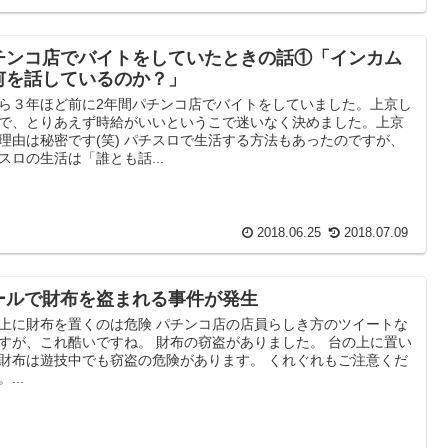
チンコ店でバイトをしていたときの話①「インカム
何を話しているのか？」
ら３年ほど前に2年間パチンコ店でバイトをしていました。上京し
で、とりあえず時給がいいというこで迷いなく決めました。上京
理由は秘密です(笑) パチスロで生活する方法もあったのですが、
スロの生活は「誰とも話...
2018.06.25
2018.07.09
ールで財布を盗まれる事件が発生
上に財布を置くのは危険 パチンコ店の店員らしき方のツイートな
すが、これ酷いですね。 財布の窃盗がありました。 台の上に置い
財布は遊技中でも窃盗の危険があります。 くれぐれもご注意くだ
...