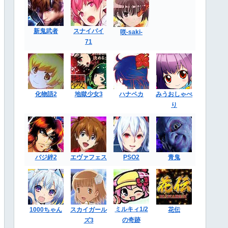
新鬼武者
スナイパイ
咲-saki-
71
化物語2
地獄少女3
ハナペカ
みうおしゃべ
り
バジ絆2
エヴァフェス
PSO2
青鬼
ミルキィ1/2
1000ちゃん
スカイガール
花伝
の奇跡
ズ3