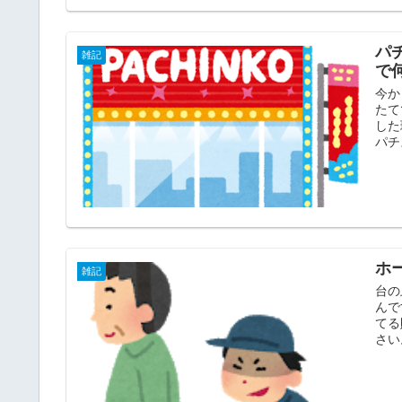
パ
雑記
で
今か
たて
した
パチ
ホ
雑記
台の
んで
てる
さい。