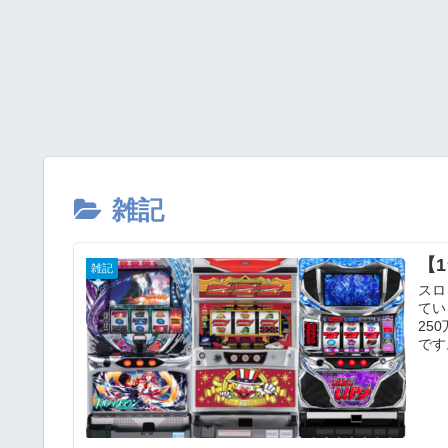
雑記
【
雑記
スロ
てい
25
です