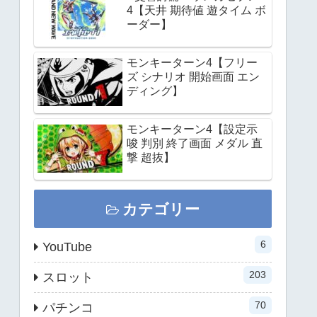
4【天井 期待値 遊タイム ボ
ーダー】
モンキーターン4【フリー
ズ シナリオ 開始画面 エン
ディング】
モンキーターン4【設定示
唆 判別 終了画面 メダル 直
撃 超抜】
カテゴリー
6
YouTube
203
スロット
70
パチンコ