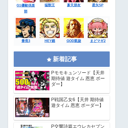
猛獣王
蒼天朋友
星矢SP
G1優駿倶楽
部
番長3
HEY鏡
GOD凱旋
まどマギ2
新着記事
Pモモキュンソード【天井
期待値 遊タイム 恩恵 ボー
ダー】
P戦国乙女6【天井 期待値
遊タイム 恩恵 ボーダー】
P交響詩篇エウレカセブン