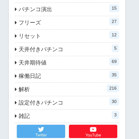
15
パチンコ演出
27
フリーズ
12
リセット
5
天井付きパチンコ
69
天井期待値
35
稼働日記
216
解析
30
設定付きパチンコ
3
雑記