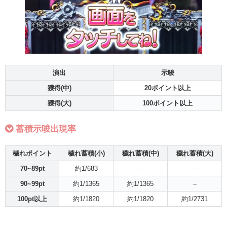
演出
示唆
獲得(中)
20ポイント以上
獲得(大)
100ポイント以上
蓄積示唆出現率
穢れポイント
穢れ蓄積(小)
穢れ蓄積(中)
穢れ蓄積(大)
70~89pt
約1/683
–
–
90~99pt
約1/1365
約1/1365
–
100pt以上
約1/1820
約1/1820
約1/2731