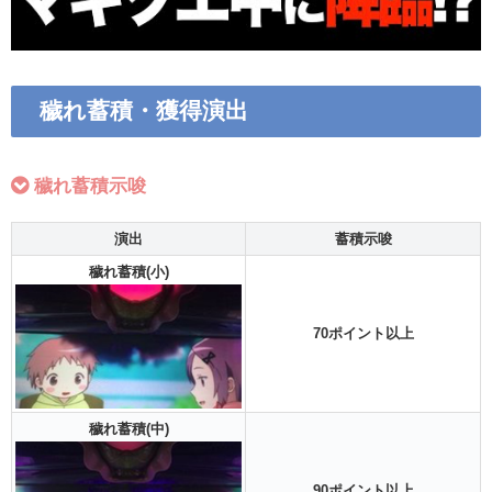
穢れ蓄積・獲得演出
穢れ蓄積示唆
演出
蓄積示唆
穢れ蓄積(小)
70ポイント以上
穢れ蓄積(中)
90ポイント以上