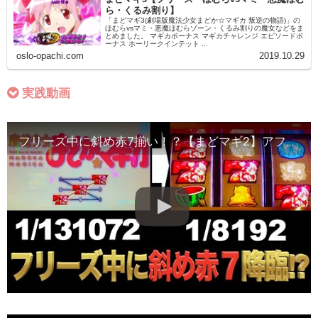
ら・くるみ割り】
「まどマギ3(劇場版魔法少女まどか☆マギカ 叛逆の物語)」の
ほむらvsマミ・悪魔ほむらゾーン・くるみ割りの魔女などをま
とめました。 マギカボーナス マギカチャレンジ エピソードボ
ーナス ホーリークインテット ...
oslo-opachi.com
2019.10.29
実践動画
フリーズ中に斜め赤7揃い！？【まどマギ2】アフロさんの稼働日記#18