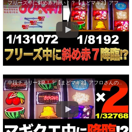
フリーズ中に斜め赤7揃い！？【まどマギ2】アフロさんの稼働日記#18
中段チェリー2発！？【まどマギ2】アフロさんの稼働日記#22