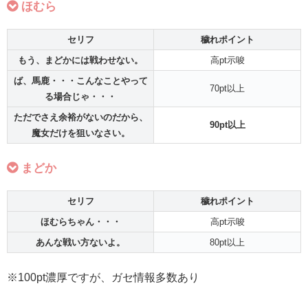
ほむら
セリフ
穢れ
ポイント
もう、まどかには戦わせない。
高pt示唆
ば、馬鹿・・・こんなことやって
70pt以上
る場合じゃ・・・
ただでさえ余裕がないのだから、
90pt以上
魔女だけを狙いなさい。
まどか
セリフ
穢れ
ポイント
ほむらちゃん・・・
高pt示唆
あんな戦い方ないよ。
80pt以上
※100pt濃厚ですが、ガセ情報多数あり