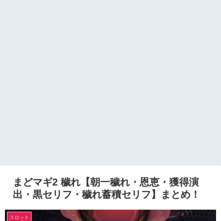
まどマギ2 穢れ【朝一穢れ・恩恵・獲得演
出・黒セリフ・穢れ蓄積セリフ】まとめ！
スロット