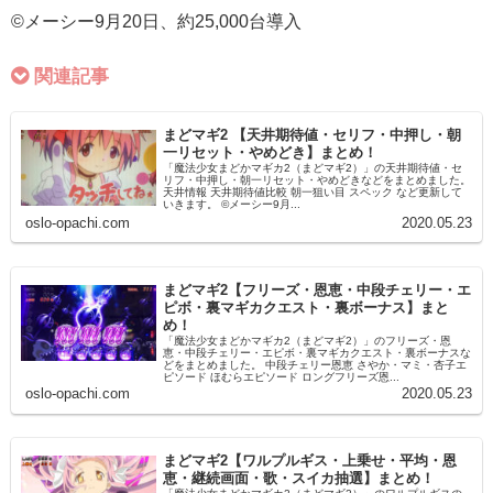
©メーシー9月20日、約25,000台導入
関連記事
まどマギ2 【天井期待値・セリフ・中押し・朝
一リセット・やめどき】まとめ！
「魔法少女まどかマギカ2（まどマギ2）」の天井期待値・セ
リフ・中押し・朝一リセット・やめどきなどをまとめました。
天井情報 天井期待値比較 朝一狙い目 スペック など更新して
いきます。 ©メーシー9月...
oslo-opachi.com
2020.05.23
まどマギ2【フリーズ・恩恵・中段チェリー・エ
ピボ・裏マギカクエスト・裏ボーナス】まと
め！
「魔法少女まどかマギカ2（まどマギ2）」のフリーズ・恩
恵・中段チェリー・エピボ・裏マギカクエスト・裏ボーナスな
どをまとめました。 中段チェリー恩恵 さやか・マミ・杏子エ
ピソード ほむらエピソード ロングフリーズ恩...
oslo-opachi.com
2020.05.23
まどマギ2【ワルプルギス・上乗せ・平均・恩
恵・継続画面・歌・スイカ抽選】まとめ！