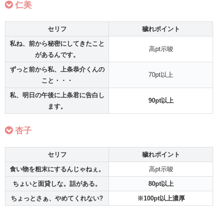
仁美
セリフ
穢れ
ポイント
私ね、前から秘密にしてきたこと
高pt示唆
があるんです。
ずっと前から私、上条恭介くんの
70pt以上
こと・・・
私、明日の午後に上条君に告白し
90pt以上
ます。
杏子
セリフ
穢れ
ポイント
食い物を粗末にするんじゃねぇ。
高pt示唆
ちょいと面貸しな。話がある。
80pt以上
ちょっとさぁ、やめてくれない?
※100pt以上濃厚