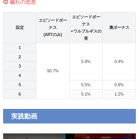
穢れの恩恵
エピソードボー
エピソードボー
ナス
設定
ナス
裏ボーナス
+ワルプルギスの
(ARTのみ)
夜
1
2
5.9%
0.4%
3
93.7%
4
5
5.5%
0.8%
6
5.1%
1.2%
実践動画