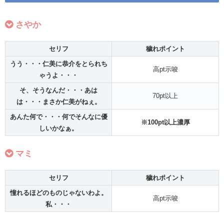
さやか
セリフ
穢れ
ポイント
うう・・・仁美に恭介をとられち
高pt示唆
ゃうよ・・・
そ、そうなんだ・・・あは
70pt以上
は・・・まさか仁美がねぇ。
あんた何で・・・何でそんなに優
※100pt以上濃厚
しいかなぁ。
マミ
セリフ
穢れ
ポイント
憧れるほどのものじゃないわよ。
高pt示唆
私・・・