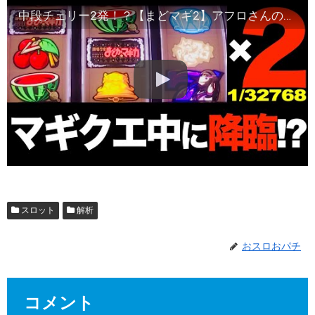
中段チェリー2発！？【まどマギ2】アフロさんの稼働日記#22
スロット
解析
おスロおパチ
コメント