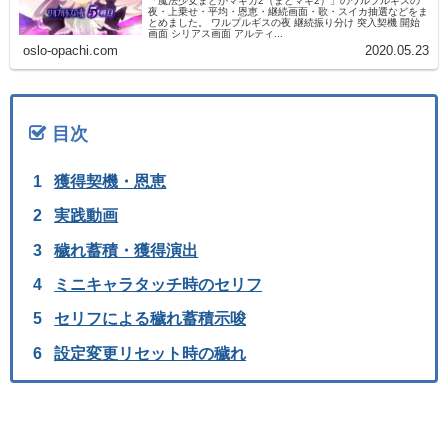
「魔法少女まどかマギカ2（まどマギ2）」のワルプルギスの
夜・上乗せ・平均・恩恵・継続画面・歌・スイカ抽選などをま
とめました。 ワルプルギスの夜 継続振り分け 突入契機 開始
画面 シリアス画面 アルティ...
oslo-opachi.com
2020.05.23
目次
獲得契機・恩恵
実践動画
穢れ蓄積・獲得演出
ミニキャラタッチ時のセリフ
セリフによる穢れ蓄積示唆
設定変更リセット時の穢れ