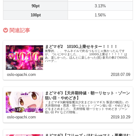
90pt
3.13%
100pt
1.56%
関連記事
まどマギ2 1010G上乗せキター！！！！
衝撃的、、、 サムネイルで釣るつもりじゃ無かったんです
が、 ついにやりました、、、、 1000G上乗せ！！！！！ は
あ、楽しかった。ほんとに楽しかった(笑) 蒼天の拳2で600G、
ハーデ...
oslo-opachi.com
2018.07.09
まどマギ3【天井期待値・朝一リセット・ゾーン
狙い目・やめどき】
「まどマギ3(劇場版魔法少女まどか☆マギカ 叛逆の物語)」の
天井期待値・恩恵・朝一リセット・ゾーン狙い目・やめどきな
どをまとめました。 天井情報 朝一リセット やめどき ゾーン
狙い目 PV などの情報...
oslo-opachi.com
2019.10.29
まどマギ3【フリーズ・ほむらvsマミ・悪魔ほむ