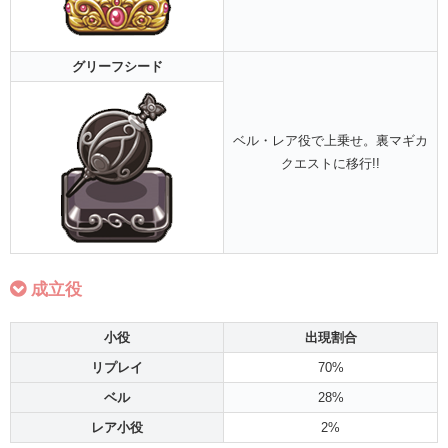
グリーフ
シード
ベル・レア役で上乗せ。裏マギカ
クエストに移行!!
成立役
小役
出現割合
リプレイ
70%
ベル
28%
レア小役
2%