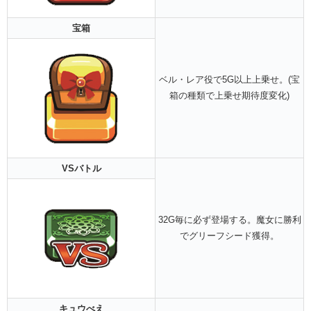
宝箱
ベル・レア役で5G以上上乗せ。(宝
箱の種類で上乗せ期待度変化)
VSバトル
32G毎に必ず登場する。魔女に勝利
でグリーフシード獲得。
キュウべえ