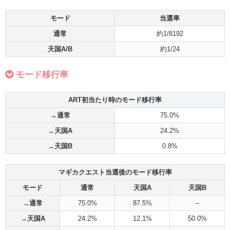
モード
当選率
通常
約1/8192
天国A/B
約1/24
モード移行率
ART初当たり時のモード移行率
→通常
75.0%
→天国A
24.2%
→天国B
0.8%
マギカクエスト当選後のモード移行率
モード
通常
天国A
天国B
→通常
75.0%
87.5%
–
→天国A
24.2%
12.1%
50.0%