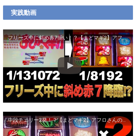
実践動画
フリーズ中に斜め赤7揃い！？【まどマギ2】アフロさんの稼働日記#18
中段チェリー2発！？【まどマギ2】アフロさんの稼働日記#22