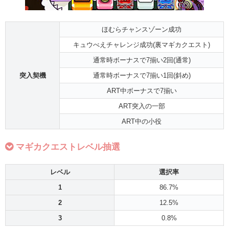
ほむらチャンスゾーン成功
キュウべえチャレンジ成功(裏マギカクエスト)
通常時ボーナスで7揃い2回(通常)
突入契機
通常時ボーナスで7揃い1回(斜め)
ART中ボーナスで7揃い
ART突入の一部
ART中の小役
マギカクエストレベル抽選
レベル
選択率
1
86.7%
2
12.5%
3
0.8%