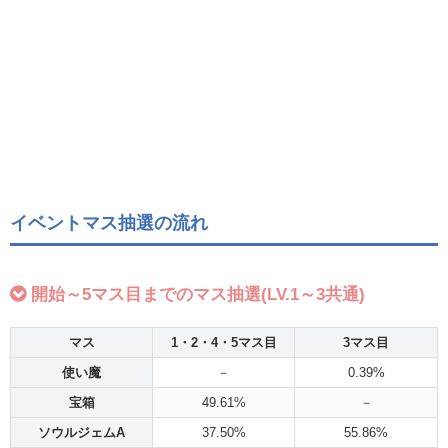
イベントマス抽選の流れ
開始～5マス目までのマス抽選(LV.1～3共通)
マス
1・2・4・5マス目
3マス目
使い魔
－
0.39%
宝箱
49.61%
－
ソウルジェムA
37.50%
55.86%