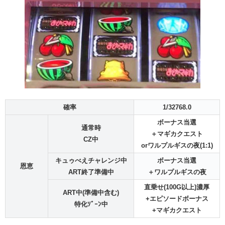
確率
1/32768.0
ボーナス当選
通常時
＋マギカクエスト
CZ中
orワルプルギスの夜(1:1)
キュゥべえチャレンジ中
ボーナス当選
恩恵
ART終了準備中
＋ワルプルギスの夜
直乗せ(100G以上)濃厚
ART中(準備中含む)
+エピソードボーナス
特化ｿﾞｰﾝ中
+マギカクエスト