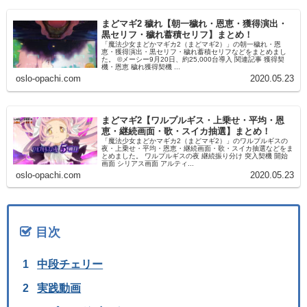
まどマギ2 穢れ【朝一穢れ・恩恵・獲得演出・
黒セリフ・穢れ蓄積セリフ】まとめ！
「魔法少女まどかマギカ2（まどマギ2）」の朝一穢れ・恩
恵・獲得演出・黒セリフ・穢れ蓄積セリフなどをまとめまし
た。 ©メーシー9月20日、約25,000台導入 関連記事 獲得契
機・恩恵 穢れ獲得契機 ...
oslo-opachi.com
2020.05.23
まどマギ2【ワルプルギス・上乗せ・平均・恩
恵・継続画面・歌・スイカ抽選】まとめ！
「魔法少女まどかマギカ2（まどマギ2）」のワルプルギスの
夜・上乗せ・平均・恩恵・継続画面・歌・スイカ抽選などをま
とめました。 ワルプルギスの夜 継続振り分け 突入契機 開始
画面 シリアス画面 アルティ...
oslo-opachi.com
2020.05.23
目次
中段チェリー
実践動画