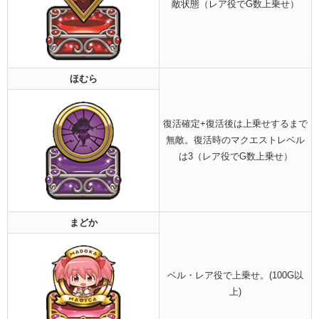
敵状態（レア役でG数上乗せ）
ほむら
復活確定+復活後は上乗せするまで
無敵。復活時のマクエストレベル
は3（レア役でG数上乗せ）
まどか
ベル・レア役で上乗せ。(100G以
上)